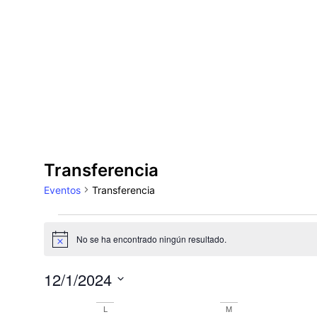
Transferencia
Eventos
Transferencia
No se ha encontrado ningún resultado.
Aviso
12/1/2024
Selecciona
la
Calendario
L
M
fecha.