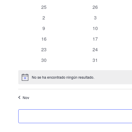
0 eventos
0 eventos
25
26
de
0 eventos
0 eventos
2
3
Eventos
0 eventos
0 eventos
9
10
0 eventos
0 eventos
16
17
0 eventos
0 eventos
23
24
0 eventos
0 eventos
30
31
No se ha encontrado ningún resultado.
Aviso
Nov