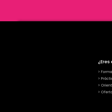
¿Eres
> Forma
> Práct
> Orient
> Ofert