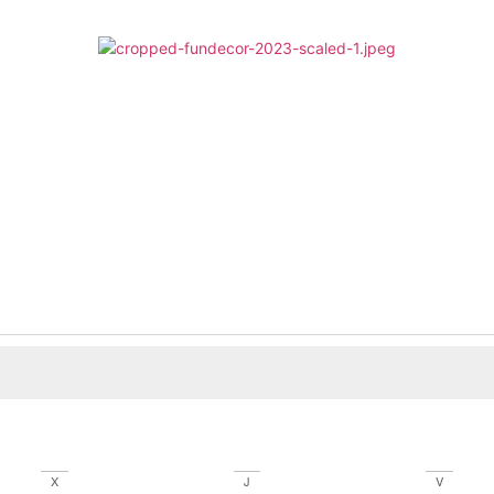
X
J
V