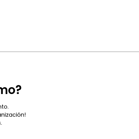
omo?
to.
anización!
.