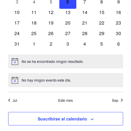
0
0
0
0
0
0
0
3
4
5
6
7
8
9
de
eventos
eventos
eventos
eventos
eventos
eventos
evento
0
0
0
0
0
0
0
10
11
12
13
14
15
16
Eventos
eventos
eventos
eventos
eventos
eventos
eventos
evento
0
0
0
0
0
0
0
17
18
19
20
21
22
23
eventos
eventos
eventos
eventos
eventos
eventos
evento
0
0
0
0
0
0
0
24
25
26
27
28
29
30
eventos
eventos
eventos
eventos
eventos
eventos
evento
0
0
0
0
0
0
0
31
1
2
3
4
5
6
eventos
eventos
eventos
eventos
eventos
eventos
evento
No se ha encontrado ningún resultado.
Aviso
No hay ningún evento este día.
Aviso
Jul
Este mes
Sep
Suscribirse al calendario