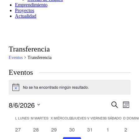
Emprendimiento
Proyectos
Actualidad
Transferencia
Eventos
Transferencia
Eventos
No se ha encontrado ningún resultado.
Aviso
8/6/2026
Navegaci
Nave
Buscar
Mes
de
de
Selecciona
vistas
Calendario
la
L
LUNES
M
MARTES
X
MIÉRCOLES
J
JUEVES
V
VIERNES
S
SÁBADO
D
DOMIN
búsqueda
de
fecha.
de
y
0
0
0
0
0
0
0
27
28
29
30
31
1
2
Even
Eventos
eventos
eventos
eventos
eventos
eventos
eventos
evento
vistas