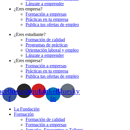
Lánzate a emprender
¿Eres empresa?
Formación a empresas
Prácticas en tu empresa
Publica tus ofertas de empleo
¿Eres estudiante?
Formación de calidad
Programas de prácticas
Orientación laboral y empleo
Lánzate a emprender
¿Eres empresa?
Formación a empresas
Prácticas en tu empresa
Publica tus ofertas de empleo
acebook-
Instagram
Youtube
Linkedin-
Bluesky
f
in
La Fundación
Formación
Formación de calidad
Formación a empresas
Jornadas, Encuentros y Talleres