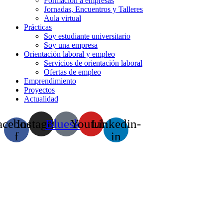
Formación a empresas
Jornadas, Encuentros y Talleres
Aula virtual
Prácticas
Soy estudiante universitario
Soy una empresa
Orientación laboral y empleo
Servicios de orientación laboral
Ofertas de empleo
Emprendimiento
Proyectos
Actualidad
acebook-
Instagram
Bluesky
Youtube
Linkedin-
f
in