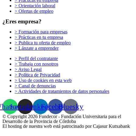
> Prácticas en empresa
> Orientación laboral
> Ofertas de empleo
¿Eres empresa?
> Formación para empresas
> Prácticas en tu empresa
> Publica tu oferta de empleo
> Lánzate a emprender
> Perfil del contratante
> Trabaja con nosotros
> Aviso Legal
> Política de Privacidad
> Uso de cookies en esta web
> Canal de denuncias
> Actividades de tratamientos de datos personales
hatsapp
Instagram
Linkedin
Facebook
Bluesky
© Copyright 2026 Fundecor - Fundación Universitaria para el
Desarrollo de la Provincia de Córdoba
El hosting de nuestra web está patrocinado por Cajasur Kutxabank