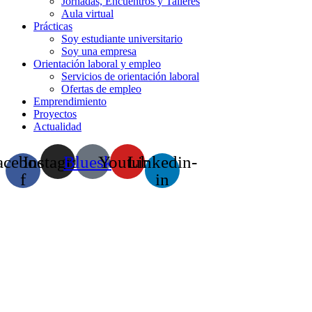
Jornadas, Encuentros y Talleres
Aula virtual
Prácticas
Soy estudiante universitario
Soy una empresa
Orientación laboral y empleo
Servicios de orientación laboral
Ofertas de empleo
Emprendimiento
Proyectos
Actualidad
acebook-
Instagram
Bluesky
Youtube
Linkedin-
f
in