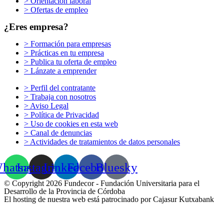
> Orientación laboral
> Ofertas de empleo
¿Eres empresa?
> Formación para empresas
> Prácticas en tu empresa
> Publica tu oferta de empleo
> Lánzate a emprender
> Perfil del contratante
> Trabaja con nosotros
> Aviso Legal
> Política de Privacidad
> Uso de cookies en esta web
> Canal de denuncias
> Actividades de tratamientos de datos personales
hatsapp
Instagram
Linkedin
Facebook
Bluesky
© Copyright 2026 Fundecor - Fundación Universitaria para el
Desarrollo de la Provincia de Córdoba
El hosting de nuestra web está patrocinado por Cajasur Kutxabank