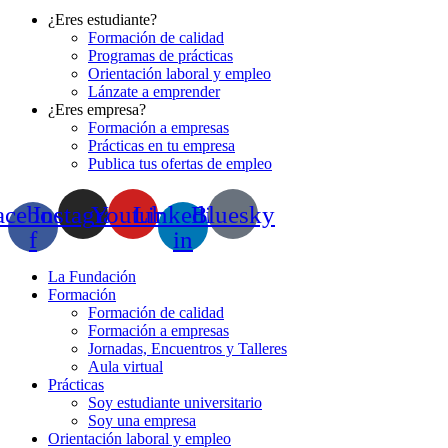
¿Eres estudiante?
Formación de calidad
Programas de prácticas
Orientación laboral y empleo
Lánzate a emprender
¿Eres empresa?
Formación a empresas
Prácticas en tu empresa
Publica tus ofertas de empleo
acebook-
Instagram
Youtube
Linkedin-
Bluesky
f
in
La Fundación
Formación
Formación de calidad
Formación a empresas
Jornadas, Encuentros y Talleres
Aula virtual
Prácticas
Soy estudiante universitario
Soy una empresa
Orientación laboral y empleo