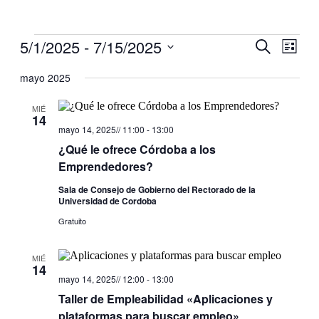
5/1/2025
 - 
7/15/2025
Navegaci
Nave
Buscar
Lista
de
de
Selecciona
vistas
la
mayo 2025
búsqueda
de
fecha.
y
Even
MIÉ
14
vistas
mayo 14, 2025// 11:00
-
13:00
de
¿Qué le ofrece Córdoba a los
Eventos
Emprendedores?
Sala de Consejo de Gobierno del Rectorado de la
Universidad de Cordoba
Gratuito
MIÉ
14
mayo 14, 2025// 12:00
-
13:00
Taller de Empleabilidad «Aplicaciones y
plataformas para buscar empleo»