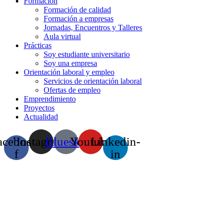
Formación
Formación de calidad
Formación a empresas
Jornadas, Encuentros y Talleres
Aula virtual
Prácticas
Soy estudiante universitario
Soy una empresa
Orientación laboral y empleo
Servicios de orientación laboral
Ofertas de empleo
Emprendimiento
Proyectos
Actualidad
acebook-
Instagram
Bluesky
Youtube
Linkedin-
f
in