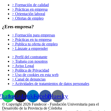
> Formación de calidad
> Prácticas en empresa
> Orientación laboral
> Ofertas de empleo
¿Eres empresa?
> Formación para empresas
> Prácticas en tu empresa
> Publica tu oferta de empleo
> Lánzate a emprender
> Perfil del contratante
> Trabaja con nosotros
> Aviso Legal
> Política de Privacidad
> Uso de cookies en esta web
> Canal de denuncias
> Actividades de tratamientos de datos personales
hatsapp
Instagram
Linkedin
Facebook
Bluesky
© Copyright 2026 Fundecor - Fundación Universitaria para el
Desarrollo de la Provincia de Córdoba