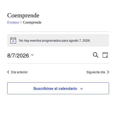
Coemprende
Eventos
Coemprende
Eventos
No hay eventos programados para agosto 7, 2026.
en
Aviso
agosto
8/7/2026
Navegaci
Nave
Buscar
7,
Día
de
de
Selecciona
2026
vistas
la
búsqueda
de
fecha.
Día anterior
Siguiente día
y
Even
vistas
Suscribirse al calendario
de
Eventos