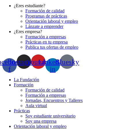
¿Eres estudiante?
Formación de calidad
Programas de prácticas
Orientación laboral y empleo
Lánzate a emprender
¿Eres empresa?
Formación a empresas
Prácticas en tu empresa
Publica tus ofertas de empleo
acebook-
Instagram
Youtube
Linkedin-
Bluesky
f
in
La Fundación
Formación
Formación de calidad
Formación a empresas
Jornadas, Encuentros y Talleres
Aula virtual
Prácticas
Soy estudiante universitario
Soy una empresa
Orientación laboral y empleo