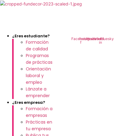
Ir
al
contenido
¿Eres estudiante?
Facebook-
Instagram
Youtube
Linkedin-
Bluesky
Formación
f
in
de calidad
Programas
de prácticas
Orientación
laboral y
empleo
Lánzate a
emprender
¿Eres empresa?
Formación a
empresas
Prácticas en
tu empresa
Publica tus