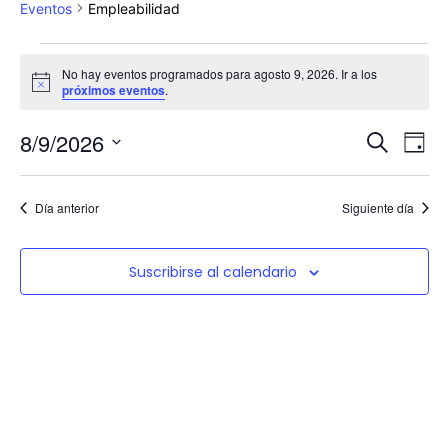
Eventos
Empleabilidad
Eventos
No hay eventos programados para agosto 9, 2026. Ir a los
Aviso
en
próximos eventos
.
agosto
8/9/2026
Na
Naveg
Buscar
Día
9,
de
Selecciona
de
la
vis
fecha.
2026
Día anterior
Siguiente día
búsqu
de
Ev
y
Suscribirse al calendario
vistas
de
Event