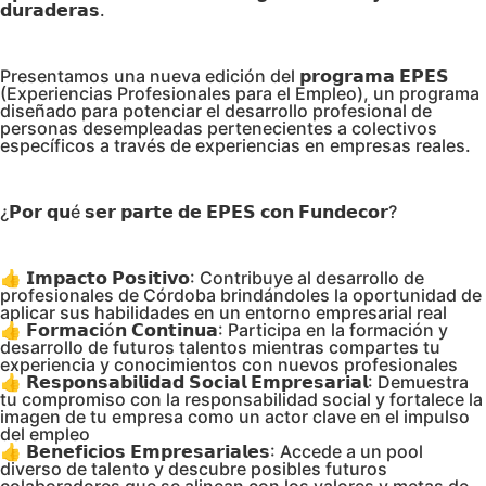
𝗱𝘂𝗿𝗮𝗱𝗲𝗿𝗮𝘀.
Presentamos una nueva edición del 𝗽𝗿𝗼𝗴𝗿𝗮𝗺𝗮 𝗘𝗣𝗘𝗦
(Experiencias Profesionales para el Empleo), un programa
diseñado para potenciar el desarrollo profesional de
personas desempleadas pertenecientes a colectivos
específicos a través de experiencias en empresas reales.
¿𝗣𝗼𝗿 𝗾𝘂é 𝘀𝗲𝗿 𝗽𝗮𝗿𝘁𝗲 𝗱𝗲 𝗘𝗣𝗘𝗦 𝗰𝗼𝗻 𝗙𝘂𝗻𝗱𝗲𝗰𝗼𝗿?
👍 𝗜𝗺𝗽𝗮𝗰𝘁𝗼 𝗣𝗼𝘀𝗶𝘁𝗶𝘃𝗼: Contribuye al desarrollo de
profesionales de Córdoba brindándoles la oportunidad de
aplicar sus habilidades en un entorno empresarial real
👍 𝗙𝗼𝗿𝗺𝗮𝗰𝗶ó𝗻 𝗖𝗼𝗻𝘁𝗶𝗻𝘂𝗮: Participa en la formación y
desarrollo de futuros talentos mientras compartes tu
experiencia y conocimientos con nuevos profesionales
👍 𝗥𝗲𝘀𝗽𝗼𝗻𝘀𝗮𝗯𝗶𝗹𝗶𝗱𝗮𝗱 𝗦𝗼𝗰𝗶𝗮𝗹 𝗘𝗺𝗽𝗿𝗲𝘀𝗮𝗿𝗶𝗮𝗹: Demuestra
tu compromiso con la responsabilidad social y fortalece la
imagen de tu empresa como un actor clave en el impulso
del empleo
👍 𝗕𝗲𝗻𝗲𝗳𝗶𝗰𝗶𝗼𝘀 𝗘𝗺𝗽𝗿𝗲𝘀𝗮𝗿𝗶𝗮𝗹𝗲𝘀: Accede a un pool
diverso de talento y descubre posibles futuros
colaboradores que se alinean con los valores y metas de