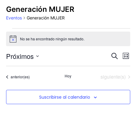
Generación MUJER
Eventos
Generación MUJER
No se ha encontrado ningún resultado.
Aviso
Próximos
Na
Naveg
Buscar
Lista
de
Selecciona
de
la
vis
fecha.
Eventos
Hoy
siguiente(s)
búsqu
Eventos
anterior(es)
de
Ev
y
Suscribirse al calendario
vistas
de
Event