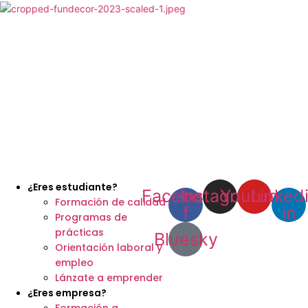
Ir
al
contenido
¿Eres estudiante?
Facebook-
Instagram
Youtube
Linked
Formación de calidad
f
in
Programas de
prácticas
Bluesky
Orientación laboral y
empleo
Lánzate a emprender
¿Eres empresa?
Formación a