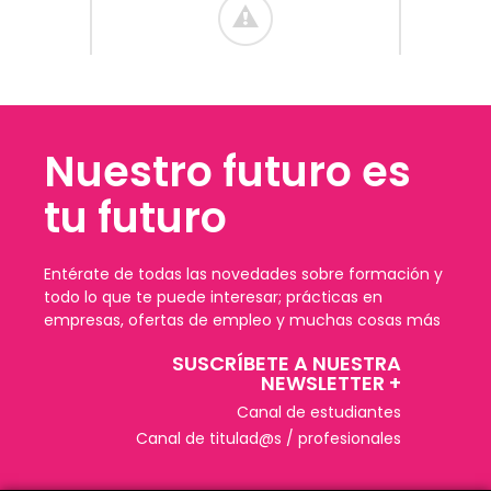
Nuestro futuro es
tu futuro
Entérate de todas las novedades sobre formación y
todo lo que te puede interesar; prácticas en
empresas, ofertas de empleo y muchas cosas más
SUSCRÍBETE A NUESTRA
NEWSLETTER +​
Canal de estudiantes
Canal de titulad@s / profesionales