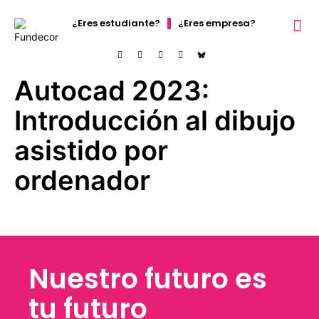
¿Eres estudiante?
¿Eres empresa?
Orientación 
Autocad 2023:
Introducción al dibujo
asistido por
ordenador
Nuestro futuro es
tu futuro