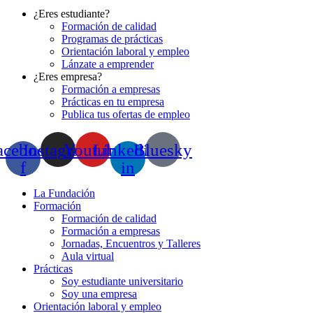
¿Eres estudiante?
Formación de calidad
Programas de prácticas
Orientación laboral y empleo
Lánzate a emprender
¿Eres empresa?
Formación a empresas
Prácticas en tu empresa
Publica tus ofertas de empleo
acebook-
Instagram
Youtube
Linkedin-
Bluesky
f
in
La Fundación
Formación
Formación de calidad
Formación a empresas
Jornadas, Encuentros y Talleres
Aula virtual
Prácticas
Soy estudiante universitario
Soy una empresa
Orientación laboral y empleo