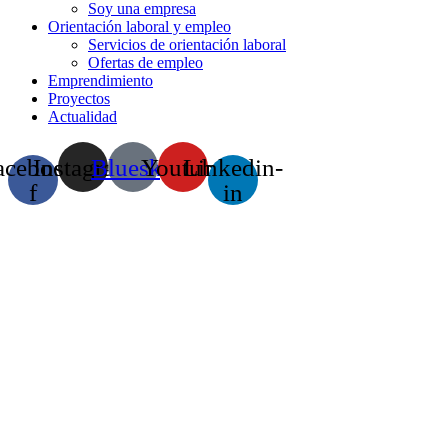
Soy una empresa
Orientación laboral y empleo
Servicios de orientación laboral
Ofertas de empleo
Emprendimiento
Proyectos
Actualidad
acebook-
Instagram
Bluesky
Youtube
Linkedin-
f
in