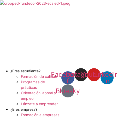
Ir
al
contenido
¿Eres estudiante?
Facebook-
Instagram
Youtube
Linkedi
Formación de calidad
f
in
Programas de
prácticas
Bluesky
Orientación laboral y
empleo
Lánzate a emprender
¿Eres empresa?
Formación a empresas