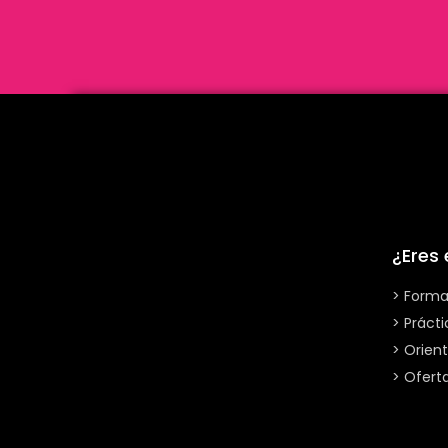
¿Eres
> Forma
> Práct
> Orient
> Ofert