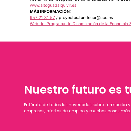
www.altoguadalquivir.es
MÁS INFORMACIÓN:
957 21 31 57
/ proyectos.fundecor@uco.es
Web del Programa de Dinamización de la Economía S
Nuestro futuro es t
Entérate de todas las novedades sobre formación y 
empresas, ofertas de empleo y muchas cosas más