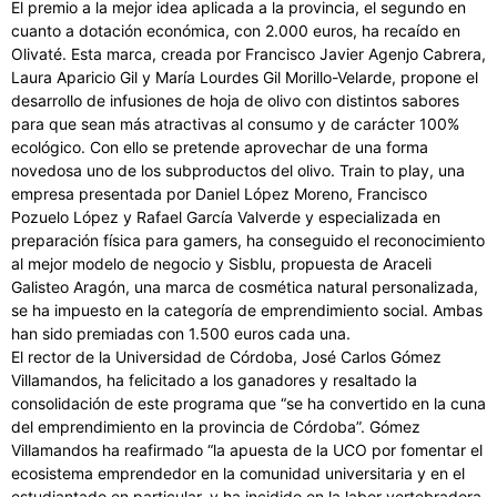
El premio a la mejor idea aplicada a la provincia, el segundo en
cuanto a dotación económica, con 2.000 euros, ha recaído en
Olivaté. Esta marca, creada por Francisco Javier Agenjo Cabrera,
Laura Aparicio Gil y María Lourdes Gil Morillo-Velarde, propone el
desarrollo de infusiones de hoja de olivo con distintos sabores
para que sean más atractivas al consumo y de carácter 100%
ecológico. Con ello se pretende aprovechar de una forma
novedosa uno de los subproductos del olivo. Train to play, una
empresa presentada por Daniel López Moreno, Francisco
Pozuelo López y Rafael García Valverde y especializada en
preparación física para gamers, ha conseguido el reconocimiento
al mejor modelo de negocio y Sisblu, propuesta de Araceli
Galisteo Aragón, una marca de cosmética natural personalizada,
se ha impuesto en la categoría de emprendimiento social. Ambas
han sido premiadas con 1.500 euros cada una.
El rector de la Universidad de Córdoba, José Carlos Gómez
Villamandos, ha felicitado a los ganadores y resaltado la
consolidación de este programa que “se ha convertido en la cuna
del emprendimiento en la provincia de Córdoba”. Gómez
Villamandos ha reafirmado “la apuesta de la UCO por fomentar el
ecosistema emprendedor en la comunidad universitaria y en el
estudiantado en particular, y ha incidido en la labor vertebradora