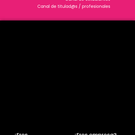
Canal de titulad@s / profesionales
¿Eres
¿Eres empresa?