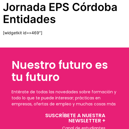
Jornada EPS Córdoba
Entidades
[widgetkit id=»469″]
Nuestro futuro es
tu futuro
Entérate de todas las novedades sobre formación y
todo lo que te puede interesar; prácticas en
empresas, ofertas de empleo y muchas cosas más
SUSCRÍBETE A NUESTRA
NEWSLETTER +​
Canal de estudiantes