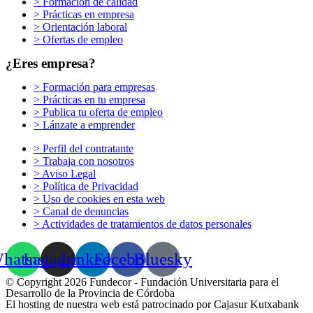
> Formación de calidad
> Prácticas en empresa
> Orientación laboral
> Ofertas de empleo
¿Eres empresa?
> Formación para empresas
> Prácticas en tu empresa
> Publica tu oferta de empleo
> Lánzate a emprender
> Perfil del contratante
> Trabaja con nosotros
> Aviso Legal
> Política de Privacidad
> Uso de cookies en esta web
> Canal de denuncias
> Actividades de tratamientos de datos personales
hatsapp
Instagram
Linkedin
Facebook
Bluesky
© Copyright 2026 Fundecor - Fundación Universitaria para el
Desarrollo de la Provincia de Córdoba
El hosting de nuestra web está patrocinado por Cajasur Kutxabank