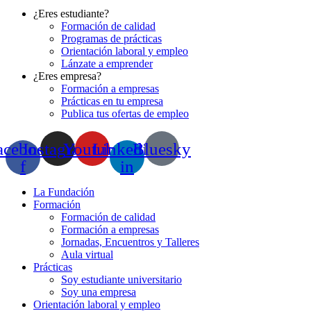
¿Eres estudiante?
Formación de calidad
Programas de prácticas
Orientación laboral y empleo
Lánzate a emprender
¿Eres empresa?
Formación a empresas
Prácticas en tu empresa
Publica tus ofertas de empleo
acebook-
Instagram
Youtube
Linkedin-
Bluesky
f
in
La Fundación
Formación
Formación de calidad
Formación a empresas
Jornadas, Encuentros y Talleres
Aula virtual
Prácticas
Soy estudiante universitario
Soy una empresa
Orientación laboral y empleo