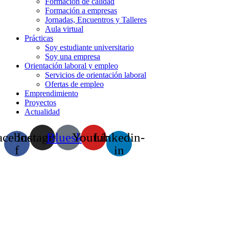
Formación de calidad
Formación a empresas
Jornadas, Encuentros y Talleres
Aula virtual
Prácticas
Soy estudiante universitario
Soy una empresa
Orientación laboral y empleo
Servicios de orientación laboral
Ofertas de empleo
Emprendimiento
Proyectos
Actualidad
acebook-
Instagram
Bluesky
Youtube
Linkedin-
f
in