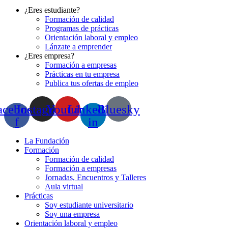
¿Eres estudiante?
Formación de calidad
Programas de prácticas
Orientación laboral y empleo
Lánzate a emprender
¿Eres empresa?
Formación a empresas
Prácticas en tu empresa
Publica tus ofertas de empleo
acebook-
Instagram
Youtube
Linkedin-
Bluesky
f
in
La Fundación
Formación
Formación de calidad
Formación a empresas
Jornadas, Encuentros y Talleres
Aula virtual
Prácticas
Soy estudiante universitario
Soy una empresa
Orientación laboral y empleo