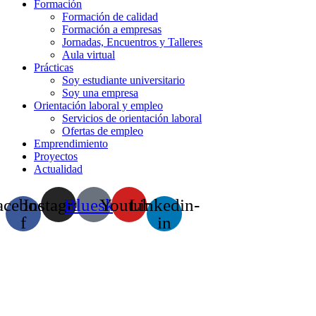
Formación
Formación de calidad
Formación a empresas
Jornadas, Encuentros y Talleres
Aula virtual
Prácticas
Soy estudiante universitario
Soy una empresa
Orientación laboral y empleo
Servicios de orientación laboral
Ofertas de empleo
Emprendimiento
Proyectos
Actualidad
acebook-
Instagram
Bluesky
Youtube
Linkedin-
f
in