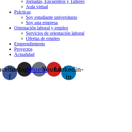
Jornadas, Encuentros y Talleres
Aula virtual
Prácticas
Soy estudiante universitario
Soy una empresa
Orientación laboral y empleo
Servicios de orientación laboral
Ofertas de empleo
Emprendimiento
Proyectos
Actualidad
acebook-
Instagram
Bluesky
Youtube
Linkedin-
f
in