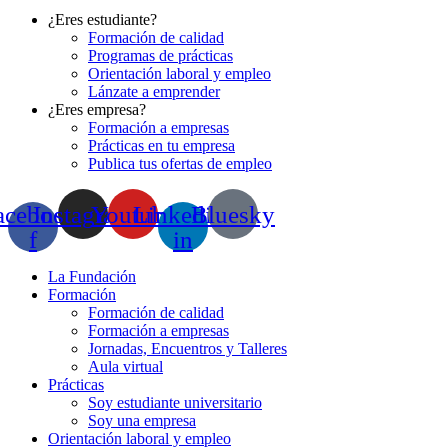
¿Eres estudiante?
Formación de calidad
Programas de prácticas
Orientación laboral y empleo
Lánzate a emprender
¿Eres empresa?
Formación a empresas
Prácticas en tu empresa
Publica tus ofertas de empleo
acebook-
Instagram
Youtube
Linkedin-
Bluesky
f
in
La Fundación
Formación
Formación de calidad
Formación a empresas
Jornadas, Encuentros y Talleres
Aula virtual
Prácticas
Soy estudiante universitario
Soy una empresa
Orientación laboral y empleo