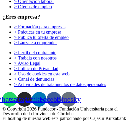
> Orientación laboral
> Ofertas de empleo
¿Eres empresa?
> Formación para empresas
> Prácticas en tu empresa
> Publica tu oferta de empleo
> Lánzate a emprender
> Perfil del contratante
> Trabaja con nosotros
> Aviso Legal
> Política de Privacidad
> Uso de cookies en esta web
> Canal de denuncias
> Actividades de tratamientos de datos personales
hatsapp
Instagram
Linkedin
Facebook
Bluesky
© Copyright 2026 Fundecor - Fundación Universitaria para el
Desarrollo de la Provincia de Córdoba
El hosting de nuestra web está patrocinado por Cajasur Kutxabank