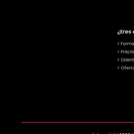
¿Eres
> Forma
> Práct
> Orient
> Ofert