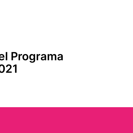
del Programa
021